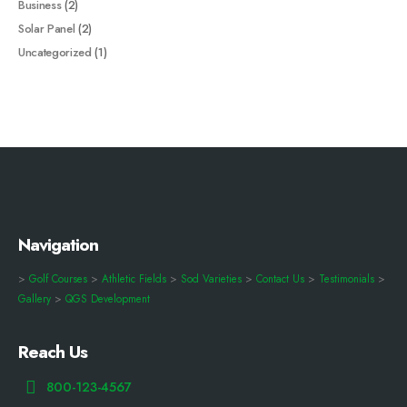
Business
(2)
Solar Panel
(2)
Uncategorized
(1)
Navigation
>
Golf Courses
>
Athletic Fields
>
Sod Varieties
>
Contact Us
>
Testimonials
>
Gallery
>
QGS Development
Reach Us
800-123-4567